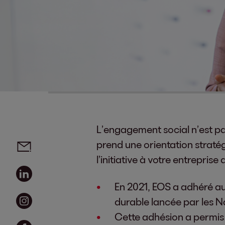
L’engagement social n’est p
Social media links - share article
Email
prend une orientation straté
l’initiative à votre entrepri
Linkedin
En 2021, EOS a adhéré au
Instagram
durable lancée par les N
Cette adhésion a permis 
Facebook