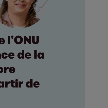
e l’ONU
ce de la
pre
artir de