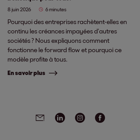
8 juin 2026
6 minutes
Pourquoi des entreprises rachètent-elles en
continu les créances impayées d’autres
sociétés ? Nous expliquons comment
fonctionne le forward flow et pourquoi ce
modèle profite à tous.
En savoir plus
Social media links - share article
Email
Linkedin
Instagram
Facebook