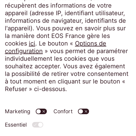
À propos d'EOS
Suivez-nous sur
EOS France
10, impasse de Presles
75726 Paris CEDEX 15
France