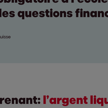
les questions finan
uisse
prenant:
l’argent liq