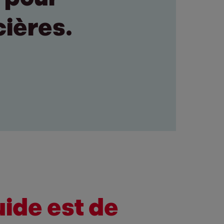
cières.
uide est de