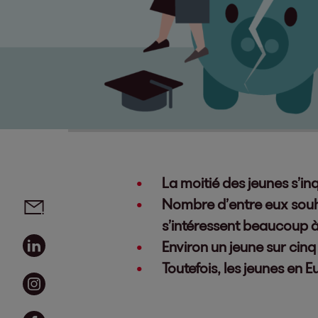
La moitié des jeunes s’inq
Social media links - share article
Email
Nombre d’entre eux souha
s’intéressent beaucoup à 
Linkedin
Environ un jeune sur cinq
Toutefois, les jeunes en 
Instagram
Facebook