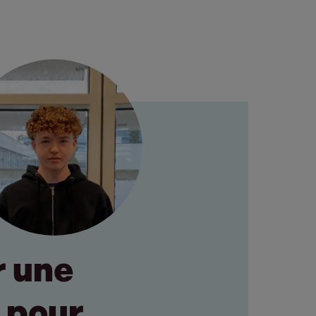
r une
e pour