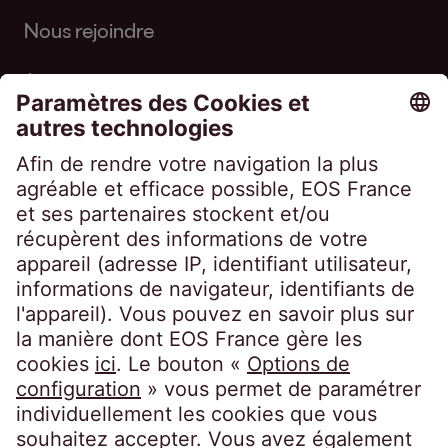
Nous rejoindre
À propos d'EOS
Suivez-nous sur
EOS France
10, impasse de Presles
75726 Paris CEDEX 15
France