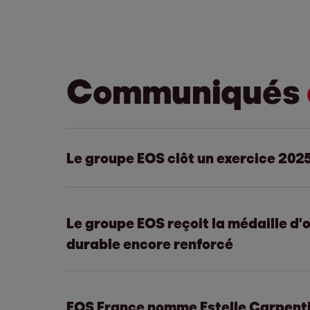
Communiqués
Le groupe EOS clôt un exercice 202
Le groupe EOS reçoit la médaille d
Investissement
durable encore renforcé
opérationnelle 
EOS France nomme Estelle Carpentie