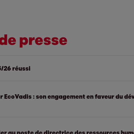
de presse
5/26 réussi
'or EcoVadis : son engagement en faveur du d
s solides et excell
:
le groupe EOS clôt
r au poste de directrice des ressources huma