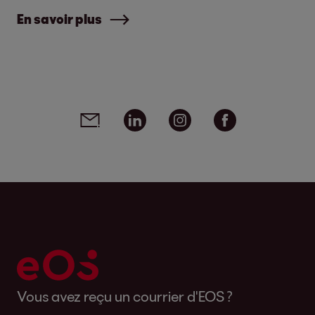
En savoir plus
Social media links - share article
Email
Linkedin
Instagram
Facebook
Vous avez reçu un courrier d'EOS ?