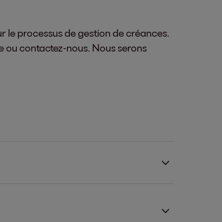
ur le processus de gestion de créances.
ire ou contactez-nous. Nous serons
de la gestion de créances pour compte
ontologiques strictes en matière de