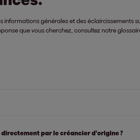
s informations générales et des éclaircissements s
 réponse que vous cherchez, consultez notre glossa
’un des leaders internationaux de l’acquisition et 
 directement par le créancier d'origine ?
consommateurs, le Groupe souscrit à des normes dé